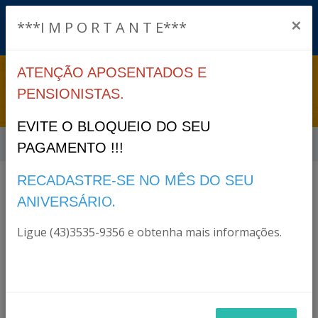
×
***I M P O R T A N T E***
ATENÇÃO APOSENTADOS E
LEGISLAÇÃO
PENSIONISTAS.
EVITE O BLOQUEIO DO SEU
Início
Legislação
PAGAMENTO !!!
RECADASTRE-SE NO MÊS DO SEU
O.
ANIVERSÁRI
Filtro
Ligue (43)3535-9356 e obtenha mais informações.
2018
ANO: