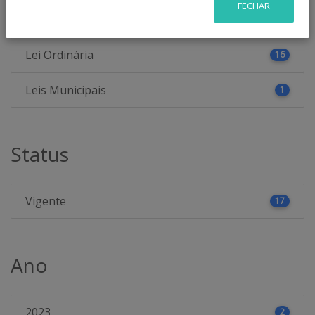
Categoria
FECHAR
Lei Ordinária
16
Leis Municipais
1
Status
Vigente
17
Ano
2023
2