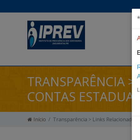
*
TRANSPARÊNCIA > 
L
CONTAS ESTADUA
Início
Transparência > Links Relacionados -