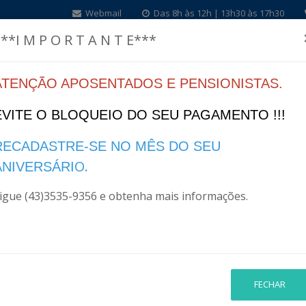
Webmail
Das 8h às 12h | 13h30 às 17h30
**I M P O R T A N T E***
ATENÇÃO APOSENTADOS E PENSIONISTAS.
Home
Institucional
Legislação
Finanças
I
EVITE O BLOQUEIO DO SEU PAGAMENTO !!!
RECADASTRE-SE NO MÊS DO SEU
O.
LINKS RELACIONADOS -
ANIVERSÁRI
igue (43)3535-9356 e obtenha mais informações.
L
 Tribunal de Contas Estadual
FECHAR