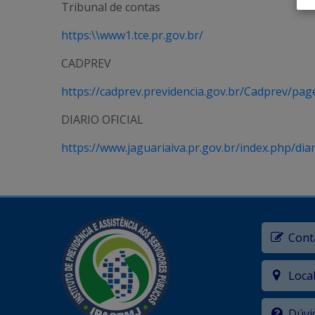
Tribunal de contas
https:\\www1.tce.pr.gov.br/
CADPREV
https://cadprev.previdencia.gov.br/Cadprev/pag
DIARIO OFICIAL
https://www.jaguariaiva.pr.gov.br/index.php/dia
Cont
Loca
Dúvi