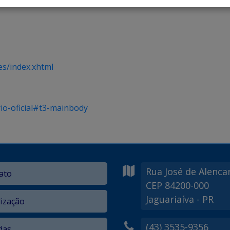
es/index.xhtml
rio-oficial#t3-mainbody
Rua José de Alenca
ato
CEP 84200-000
Jaguariaíva - PR
lização
(43) 3535-9356
das