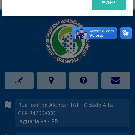
FECHAR
Rua José de Alencar
161
- Cidade Alta
CEP 84200-000
Jaguariaíva - PR