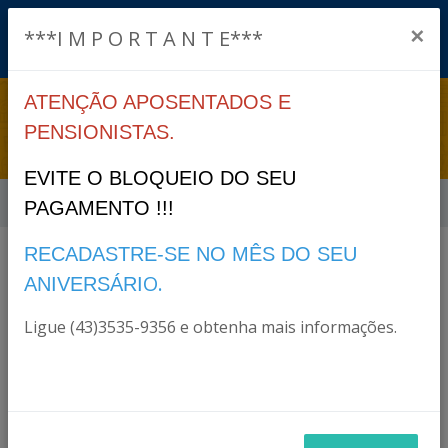
×
***I M P O R T A N T E***
ATENÇÃO APOSENTADOS E
TERMO DE ADESÃO
PENSIONISTAS.
EVITE O BLOQUEIO DO SEU
Início
Termo de Adesão
PAGAMENTO !!!
RECADASTRE-SE NO MÊS DO SEU
Arquivos
O.
ANIVERSÁRI
Ligue (43)3535-9356 e obtenha mais informações.
ADESAO-PRO-GESTAO.pdf