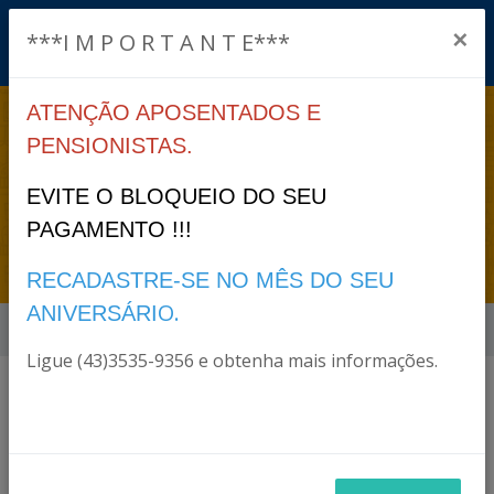
×
***I M P O R T A N T E***
ATENÇÃO APOSENTADOS E
INSTITUCIONAL >
PENSIONISTAS.
ESTRUTURA >
EVITE O BLOQUEIO DO SEU
PAGAMENTO !!!
ORGANOGRAMA
RECADASTRE-SE NO MÊS DO SEU
O.
ANIVERSÁRI
Início
Institucional > Estrutura > Organograma
Ligue (43)3535-9356 e obtenha mais informações.
Arquivos