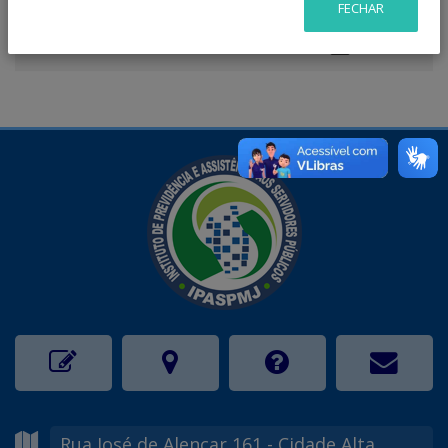
FECHAR
Organograma
Rua José de Alencar
161
- Cidade Alta