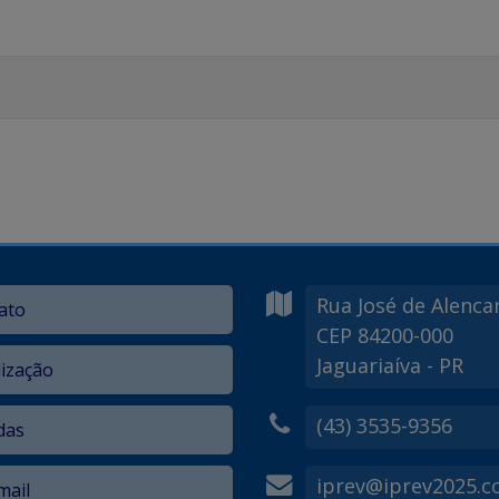
Rua José de Alenca
ato
CEP 84200-000
Jaguariaíva - PR
lização
(43) 3535-9356
das
iprev@iprev2025.
ail