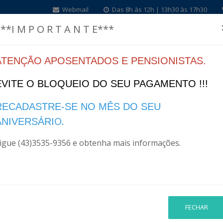
Webmail
Das 8h às 12h | 13h30 às 17h30
**I M P O R T A N T E***
ATENÇÃO APOSENTADOS E PENSIONISTAS.
Home
Institucional
Legislação
Finanças
I
EVITE O BLOQUEIO DO SEU PAGAMENTO !!!
RECADASTRE-SE NO MÊS DO SEU
O.
VESTIMENTOS
ANIVERSÁRI
igue (43)3535-9356 e obtenha mais informações.
FECHAR