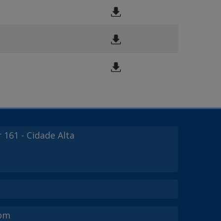
r
161
- Cidade Alta
com