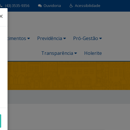
(43) 3535-9356
Ouvidoria
Acessibilidade
×
nvestimentos
Previdência
Pró-Gestão
Transparência
Holerite