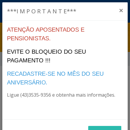
×
***I M P O R T A N T E***
ATENÇÃO APOSENTADOS E
PRÓ-GESTÃO > CRP
PENSIONISTAS.
EVITE O BLOQUEIO DO SEU
Início
Pró-gestão > CRP
PAGAMENTO !!!
RECADASTRE-SE NO MÊS DO SEU
Arquivos
O.
ANIVERSÁRI
Ligue (43)3535-9356 e obtenha mais informações.
CRP 18/05/2025