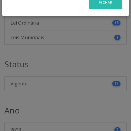
Categoria
FECHAR
Lei Ordinária
16
Leis Municipais
1
Status
Vigente
17
Ano
2023
2