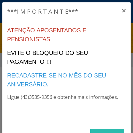
×
***I M P O R T A N T E***
ATENÇÃO APOSENTADOS E
LEGISLAÇÃO
PENSIONISTAS.
EVITE O BLOQUEIO DO SEU
Início
Legislação
PAGAMENTO !!!
RECADASTRE-SE NO MÊS DO SEU
O.
ANIVERSÁRI
Filtro
Ligue (43)3535-9356 e obtenha mais informações.
0000
ANO: