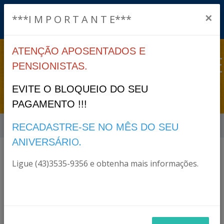
×
***I M P O R T A N T E***
ATENÇÃO APOSENTADOS E
TRANSPARÊNCIA>TABE
PENSIONISTAS.
DE DIÁRIAS
EVITE O BLOQUEIO DO SEU
PAGAMENTO !!!
Início
Transparência>Tabela de Diárias
RECADASTRE-SE NO MÊS DO SEU
O.
ANIVERSÁRI
Arquivos
Ligue (43)3535-9356 e obtenha mais informações.
Tabela de diárias