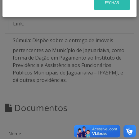
FECHAR
Número/Ano:
2624/2018
Link:
Súmula:
Dispõe sobre a entrega de imóveis
pertencentes ao Município de Jaguariaíva, como
forma de Dação em Pagamento ao Instituto de
Previdência e Assistência aos Funcionários
Públicos Municipais de Jaguariaíva – IPASPMJ, e
dá outras providências.
Documentos
Checksum
Nome