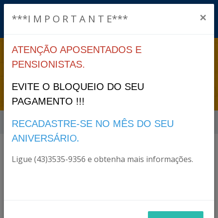
×
***I M P O R T A N T E***
ATENÇÃO APOSENTADOS E
LEI ORDINÁRIA
PENSIONISTAS.
2624/2018
EVITE O BLOQUEIO DO SEU
PAGAMENTO !!!
Início
Legislação
Lei Ordinária 2624/2018
RECADASTRE-SE NO MÊS DO SEU
O.
ANIVERSÁRI
Ligue (43)3535-9356 e obtenha mais informações.
Lei Ordinária 2624/2018
Categoria:
Lei Ordinária
Status:
Vigente