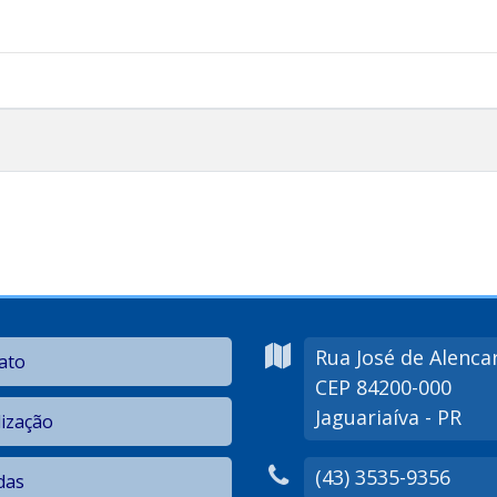
Rua José de Alenca
ato
CEP 84200-000
Jaguariaíva - PR
lização
(43) 3535-9356
das