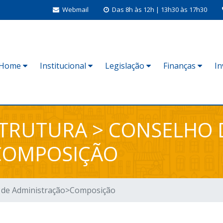
Webmail
Das 8h às 12h | 13h30 às 17h30
Home
Institucional
Legislação
Finanças
I
TRUTURA > CONSELHO 
COMPOSIÇÃO
 de Administração>Composição