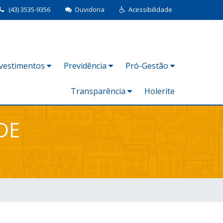
(43) 3535-9356
Ouvidoria
Acessibilidade
nvestimentos
Previdência
Pró-Gestão
Transparência
Holerite
DE