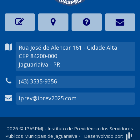
Rua José de Alencar
161
- Cidade Alta
CEP 84200-000
Jaguariaíva - PR
(43) 3535-9356
iprev@iprev2025.com
2026
©
IPASPMJ - Instituto de Previdência dos Servidores
Públicos Municipais de Jaguariaíva
•
Desenvolvido por: