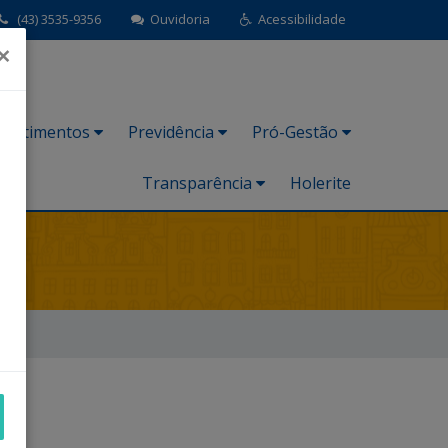
(43) 3535-9356
Ouvidoria
Acessibilidade
×
nvestimentos
Previdência
Pró-Gestão
Transparência
Holerite