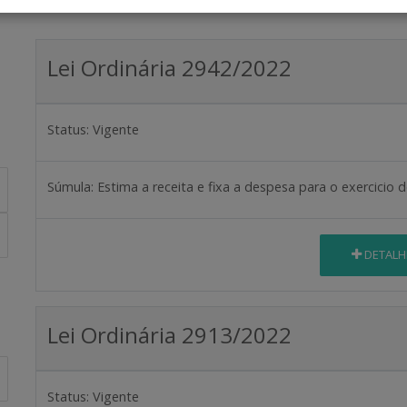
Lei Ordinária 2942/2022
Status:
Vigente
Súmula:
Estima a receita e fixa a despesa para o exercicio 
DETALH
Lei Ordinária 2913/2022
Status:
Vigente