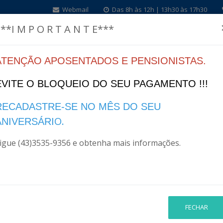
Webmail
Das 8h às 12h | 13h30 às 17h30
**I M P O R T A N T E***
ATENÇÃO APOSENTADOS E PENSIONISTAS.
Home
Institucional
Legislação
Finanças
I
EVITE O BLOQUEIO DO SEU PAGAMENTO !!!
RECADASTRE-SE NO MÊS DO SEU
O.
ANIVERSÁRI
igue (43)3535-9356 e obtenha mais informações.
FECHAR
PESQUISA AVANÇADA