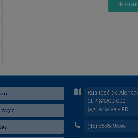
DETALH
Rua José de Alenca
ato
CEP 84200-000
Jaguariaíva - PR
lização
(43) 3535-9356
das