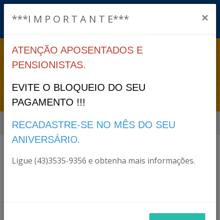
×
***I M P O R T A N T E***
ATENÇÃO APOSENTADOS E
TRANSPARÊNCIA >
PENSIONISTAS.
CONTRATOS
EVITE O BLOQUEIO DO SEU
PAGAMENTO !!!
Início
Transparência > Contratos
RECADASTRE-SE NO MÊS DO SEU
O.
ANIVERSÁRI
Arquivos
Ligue (43)3535-9356 e obtenha mais informações.
ACTUARY-ASSESSORIA-PREVIDENCIARIA-LTDA-