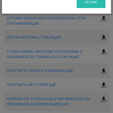
FECHAR
1354.pdf
ACTUARY-ASSESSORIA-PREVIDENCIARIA-LTDA-
SOFTWARE995.pdf
BETHA-SISTEMAS-LTDA355.pdf
CLINICA-BRASIL-MEDICINA-OCUPACIONAL-E-
SEGURANCA-DO-TRABALHO-LTDA134.pdf
CONTRATO-CREDITO-E-MERCADO.pdf
CONTRATO-MOTTANET.pdf
EMPRESA-DE-TECNOLOGIA-E-INFORMACOES-DA-
PREVIDENCIA-DATAPREV-SA655.pdf