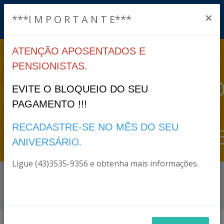
×
***I M P O R T A N T E***
ATENÇÃO APOSENTADOS E
QUEM
PENSIONISTAS.
SOMOS>MAPEAMENT
EVITE O BLOQUEIO DO SEU
PAGAMENTO !!!
E
RECADASTRE-SE NO MÊS DO SEU
MANUALIZAÇÃO>MAP
O.
ANIVERSÁRI
Ligue (43)3535-9356 e obtenha mais informações.
Início
Quem somos>Mapeamento e
Manualização>Mapeamento
Arquivos