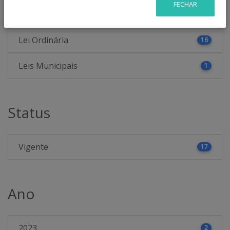
Categoria
FECHAR
Lei Ordinária
16
Leis Municipais
1
Status
Vigente
17
Ano
2023
2