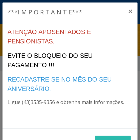
×
***I M P O R T A N T E***
ATENÇÃO APOSENTADOS E
LEGISLAÇÃO
PENSIONISTAS.
EVITE O BLOQUEIO DO SEU
Início
Legislação
PAGAMENTO !!!
RECADASTRE-SE NO MÊS DO SEU
O.
ANIVERSÁRI
Filtro
Ligue (43)3535-9356 e obtenha mais informações.
2012
ANO: