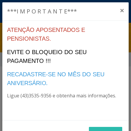
×
***I M P O R T A N T E***
ATENÇÃO APOSENTADOS E
PORTARIAS 2022
PENSIONISTAS.
EVITE O BLOQUEIO DO SEU
Início
Portarias 2022
PAGAMENTO !!!
RECADASTRE-SE NO MÊS DO SEU
Arquivos
O.
ANIVERSÁRI
Ligue (43)3535-9356 e obtenha mais informações.
PORTARIA032022.pdf