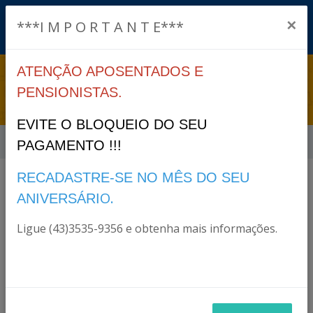
×
***I M P O R T A N T E***
ATENÇÃO APOSENTADOS E
PORTARIAS
PENSIONISTAS.
EVITE O BLOQUEIO DO SEU
Início
Portarias
PAGAMENTO !!!
RECADASTRE-SE NO MÊS DO SEU
O.
ANIVERSÁRI
Menus
Ligue (43)3535-9356 e obtenha mais informações.
2020
2021