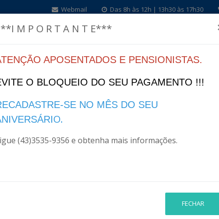
Webmail
Das 8h às 12h | 13h30 às 17h30
**I M P O R T A N T E***
ATENÇÃO APOSENTADOS E PENSIONISTAS.
Home
Institucional
Legislação
Finanças
I
EVITE O BLOQUEIO DO SEU PAGAMENTO !!!
RECADASTRE-SE NO MÊS DO SEU
O.
ANIVERSÁRI
igue (43)3535-9356 e obtenha mais informações.
FECHAR
PESQUISA AVANÇADA