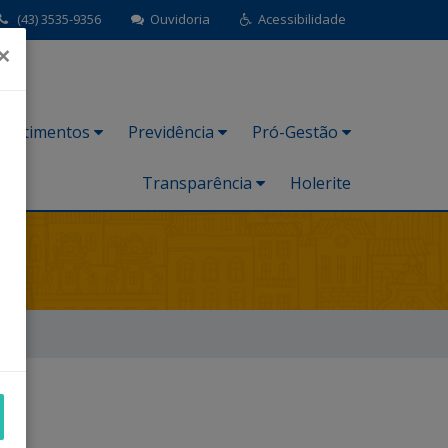
(43) 3535-9356
Ouvidoria
Acessibilidade
×
nvestimentos
Previdência
Pró-Gestão
Transparência
Holerite