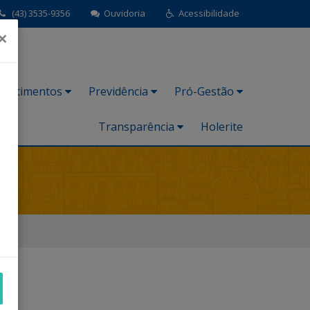
(43) 3535-9356
Ouvidoria
Acessibilidade
×
nvestimentos
Previdência
Pró-Gestão
Transparência
Holerite