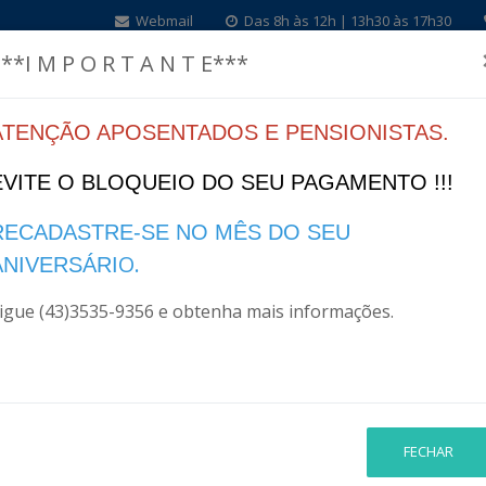
Webmail
Das 8h às 12h | 13h30 às 17h30
**I M P O R T A N T E***
ATENÇÃO APOSENTADOS E PENSIONISTAS.
Home
Institucional
Legislação
Finanças
I
EVITE O BLOQUEIO DO SEU PAGAMENTO !!!
RECADASTRE-SE NO MÊS DO SEU
O.
3/2022
ANIVERSÁRI
igue (43)3535-9356 e obtenha mais informações.
2
FECHAR