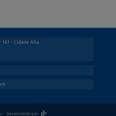
r
161
- Cidade Alta
com
a
•
Desenvolvido por: