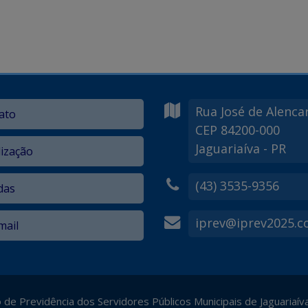
Rua José de Alenca
ato
CEP 84200-000
Jaguariaíva - PR
lização
(43) 3535-9356
das
iprev@iprev2025.
ail
o de Previdência dos Servidores Públicos Municipais de Jaguariaív