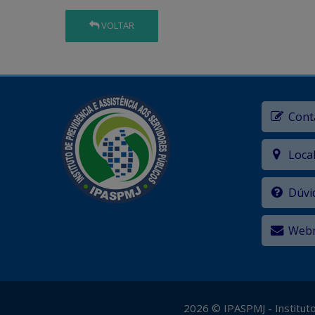
VOLTAR
Cont
Loca
Dúvi
Webm
2026
©
IPASPMJ - Institut