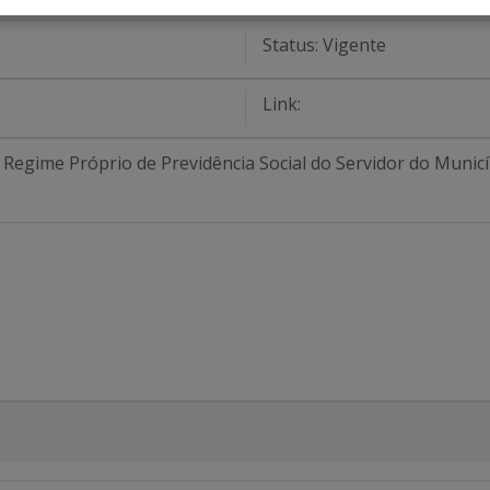
Status:
Vigente
Link:
 Regime Próprio de Previdência Social do Servidor do Municí