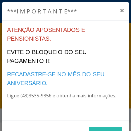
×
***I M P O R T A N T E***
ATENÇÃO APOSENTADOS E
AUTORIZADO
PENSIONISTAS.
PARCELAMENTO DE
EVITE O BLOQUEIO DO SEU
PAGAMENTO !!!
DIVIDAS
RECADASTRE-SE NO MÊS DO SEU
PREVIDENCIÁRIAS DO
O.
ANIVERSÁRI
MUNICÍPIO
Ligue (43)3535-9356 e obtenha mais informações.
Início
Notícias