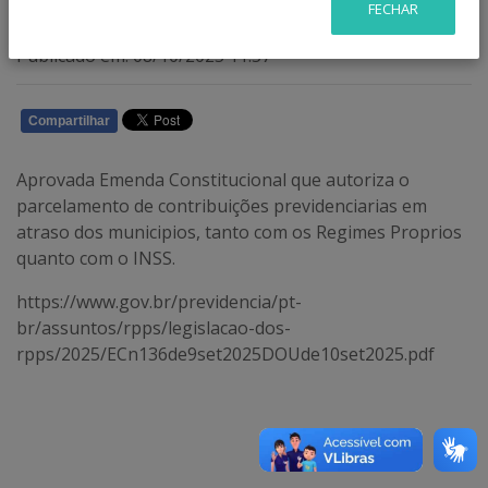
FECHAR
Publicado em: 08/10/2025 11:57
Compartilhar
WHATSAPP
Aprovada Emenda Constitucional que autoriza o
parcelamento de contribuições previdenciarias em
atraso dos municipios, tanto com os Regimes Proprios
quanto com o INSS.
https://www.gov.br/previdencia/pt-
br/assuntos/rpps/legislacao-dos-
rpps/2025/ECn136de9set2025DOUde10set2025.pdf
VOLTAR