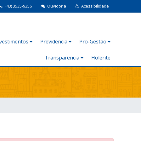
(43) 3535-9356
Ouvidoria
Acessibilidade
nvestimentos
Previdência
Pró-Gestão
Transparência
Holerite