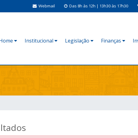
Webmail
Das 8h às 12h | 13h30 às 17h30
Home
Institucional
Legislação
Finanças
I
S
ltados