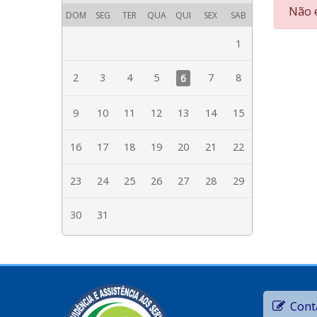
Erro:
Não e
DOM
SEG
TER
QUA
QUI
SEX
SAB
1
2
3
4
5
7
8
6
9
10
11
12
13
14
15
16
17
18
19
20
21
22
23
24
25
26
27
28
29
30
31
Cont