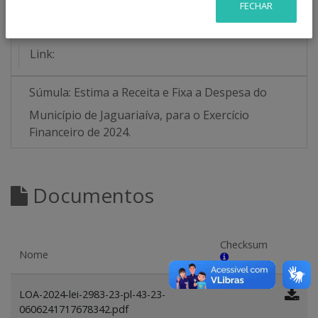
FECHAR
Número/Ano:
2983/2023
Link:
Súmula:
Estima a Receita e Fixa a Despesa do
Município de Jaguariaíva, para o Exercício
Financeiro de 2024.
Documentos
Checksum
Nome
LOA-2024-lei-2983-23-pl-43-23-
0606241717678342.pdf