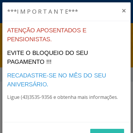
×
***I M P O R T A N T E***
ATENÇÃO APOSENTADOS E
LEI ORDINÁRIA
PENSIONISTAS.
2983/2023
EVITE O BLOQUEIO DO SEU
PAGAMENTO !!!
Início
Legislação
Lei Ordinária 2983/2023
RECADASTRE-SE NO MÊS DO SEU
O.
ANIVERSÁRI
Ligue (43)3535-9356 e obtenha mais informações.
Lei Ordinária 2983/2023
Categoria:
Lei Ordinária
Status:
Vigente