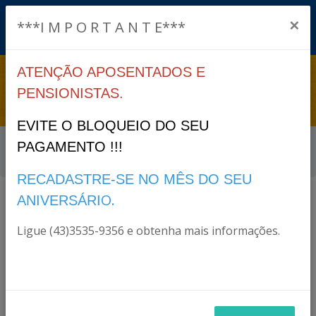
×
***I M P O R T A N T E***
ATENÇÃO APOSENTADOS E
/
PENSIONISTAS.
EVITE O BLOQUEIO DO SEU
Início
Concurso e Processos Seletivos
PAGAMENTO !!!
Concurso /
RECADASTRE-SE NO MÊS DO SEU
O.
ANIVERSÁRI
Ligue (43)3535-9356 e obtenha mais informações.
VOLTAR