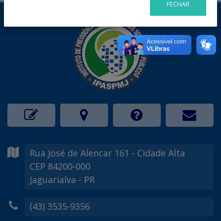
FECHAR
Rua José de Alencar
161
- Cidade Alta
CEP 84200-000
Jaguariaíva - PR
(43) 3535-9356